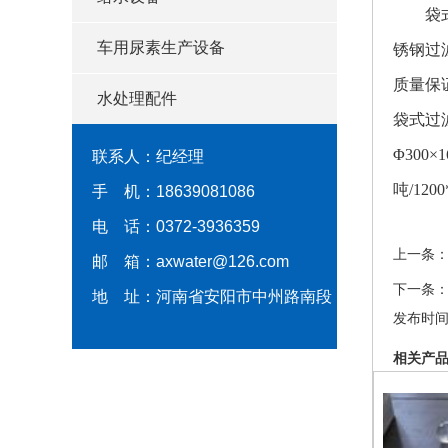
袋式过
车用尿素生产设备
锈钢过
质量保
水处理配件
袋式过滤器
Φ300×16
联系人：纪经理
吨/1200*
手 机：18639081086
电 话：0372-3936359
上一条
邮 箱：axwater@126.com
下一条
地 址：河南省安阳市中州路南段
发布时间：2
相关产