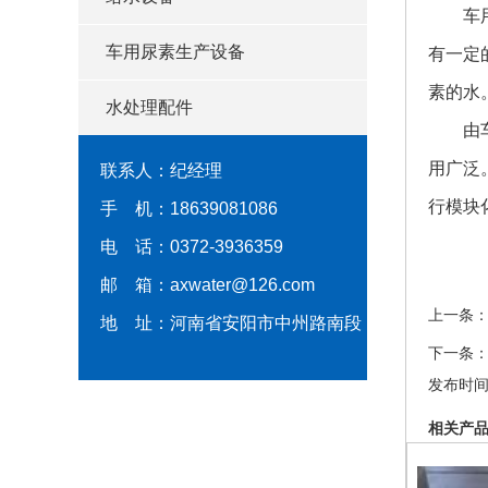
车用尿
车用尿素生产设备
有一定
素的水
水处理配件
由车用
用广泛
联系人：纪经理
行模块
手 机：18639081086
电 话：0372-3936359
邮 箱：axwater@126.com
上一条
地 址：河南省安阳市中州路南段
下一条
发布时间：2
相关产